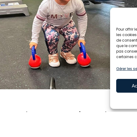
Pour offrir
les cookies
de consenti
que le comp
pas consent
certaines c
Gérer les s
Ac
 monde peut pratiquer le Cross
apter tous les mouvements qui sont programmés dans 